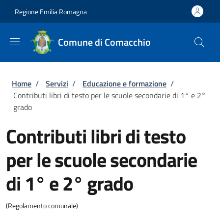
Salta al contenuto principale
Skip to footer content
Regione Emilia Romagna
Comune di Comacchio
Briciole di pane
Home
/
Servizi
/
Educazione e formazione
/
Contributi libri di testo per le scuole secondarie di 1° e 2°
grado
Contributi libri di testo
per le scuole secondarie
di 1° e 2° grado
(Regolamento comunale)