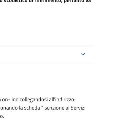
nno scolastico di riferimento, pertanto va
 on-line collegandosi all’indirizzo:
onando la scheda "Iscrizione ai Servizi
to.