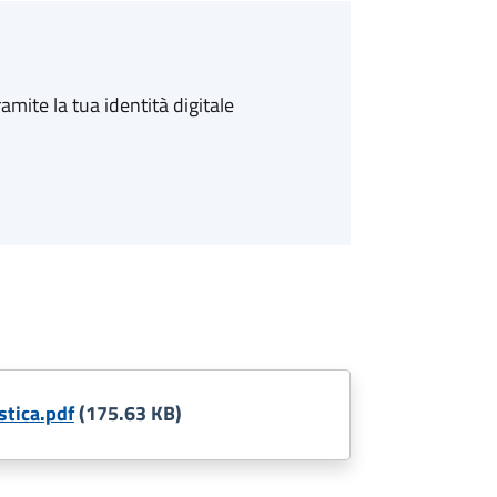
amite la tua identità digitale
stica.pdf
(175.63 KB)