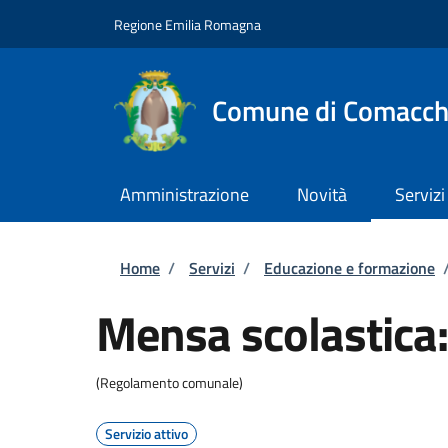
Salta al contenuto principale
Skip to footer content
Regione Emilia Romagna
Comune di Comacch
Amministrazione
Novità
Servizi
Briciole di pane
Home
/
Servizi
/
Educazione e formazione
Mensa scolastica: 
(Regolamento comunale)
Servizio attivo