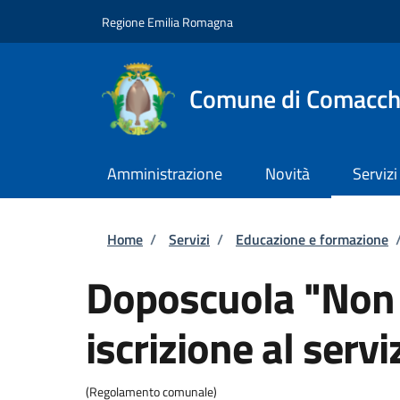
Salta al contenuto principale
Skip to footer content
Regione Emilia Romagna
Comune di Comacch
Amministrazione
Novità
Servizi
Briciole di pane
Home
/
Servizi
/
Educazione e formazione
Doposcuola "Non 
iscrizione al servi
(Regolamento comunale)