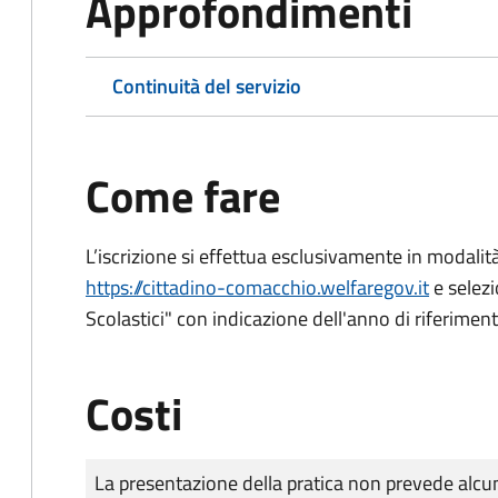
Approfondimenti
Continuità del servizio
Come fare
L’iscrizione si effettua esclusivamente in modalità
https://cittadino-comacchio.welfaregov.it
e selezi
Scolastici" con indicazione dell'anno di riferimen
Costi
Tipo di pagamento
Importo
La presentazione della pratica non prevede al