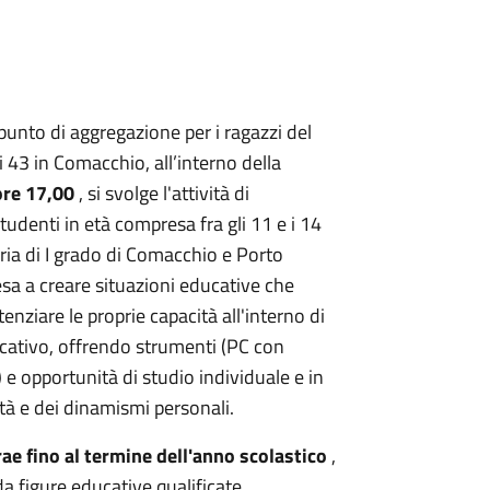
punto di aggregazione per i ragazzi del
i 43 in Comacchio, all’interno della
ore 17,00
, si svolge l'attività di
studenti in età compresa fra gli 11 e i 14
aria di I grado di Comacchio e Porto
sa a creare situazioni educative che
enziare le proprie capacità all'interno di
ucativo, offrendo strumenti (PC con
e opportunità di studio individuale e in
ità e dei dinamismi personali.
trae fino al termine dell'anno scolastico
,
da figure educative qualificate.