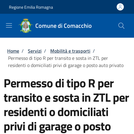
Salta al contenuto principale
Skip to footer content
Regione Emilia Romagna
Comune di Comacchio
Briciole di pane
Home
/
Servizi
/
Mobilità e trasporti
/
Permesso di tipo R per transito e sosta in ZTL per
residenti o domiciliati privi di garage o posto auto privato
Permesso di tipo R per
transito e sosta in ZTL per
residenti o domiciliati
privi di garage o posto