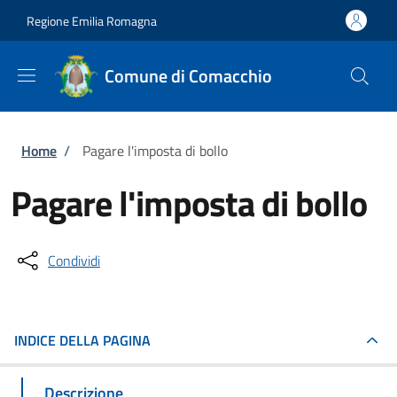
Salta al contenuto principale
Skip to footer content
Regione Emilia Romagna
Comune di Comacchio
Briciole di pane
Home
/
Pagare l'imposta di bollo
Pagare l'imposta di bollo
Condividi
INDICE DELLA PAGINA
Descrizione