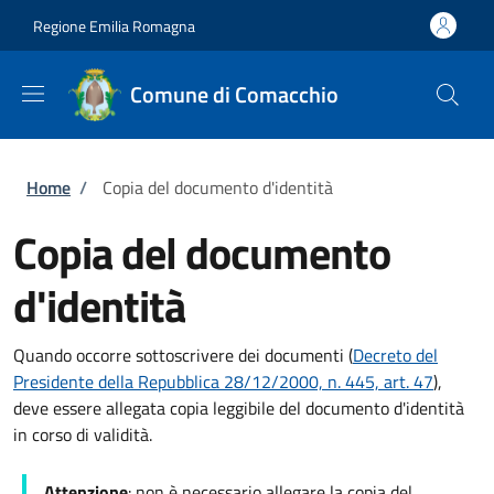
Salta al contenuto principale
Skip to footer content
Regione Emilia Romagna
Comune di Comacchio
Briciole di pane
Home
/
Copia del documento d'identità
Copia del documento
d'identità
Quando occorre sottoscrivere dei documenti (
Decreto del
Presidente della Repubblica 28/12/2000, n. 445, art. 47
),
deve essere allegata copia leggibile del documento d'identità
in corso di validità.
Attenzione
: non è necessario allegare la copia del