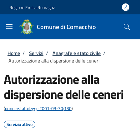
Salta al contenuto principale
Skip to footer content
Regione Emilia Romagna
Comune di Comacchio
Briciole di pane
Home
/
Servizi
/
Anagrafe e stato civile
/
Autorizzazione alla dispersione delle ceneri
Autorizzazione alla
dispersione delle ceneri
(
urn:nir:stato:legge:2001-03-30;130
)
Servizio attivo