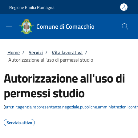
Salta al contenuto principale
Skip to footer content
Regione Emilia Romagna
Comune di Comacchio
Briciole di pane
Home
/
Servizi
/
Vita lavorativa
/
Autorizzazione all'uso di permessi studio
Autorizzazione all'uso di
permessi studio
(
urn:nir:agenzia.rappresentanza.negoziale.pubbliche.amministrazioni:contra
Servizio attivo