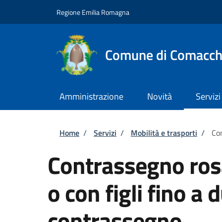
Salta al contenuto principale
Skip to footer content
Regione Emilia Romagna
Comune di Comacch
Amministrazione
Novità
Servizi
Briciole di pane
Home
/
Servizi
/
Mobilità e trasporti
/
Con
Contrassegno ros
o con figli fino a 
contrassegno