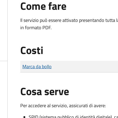
Come fare
Il servizio può essere attivato presentando tutta
in formato PDF.
Costi
Tipo di pagamento
Importo
Marca da bollo
Cosa serve
Per accedere al servizio, assicurati di avere:
SPID (sistema pubblico di identità digitale), ca