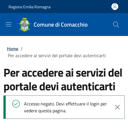
Salta al contenuto principale
Skip to footer content
Regione Emilia Romagna
Comune di Comacchio
Briciole di pane
Home
/
Per accedere ai servizi del portale devi autenticarti
Per accedere ai servizi del
portale devi autenticarti
Messaggio di stato
Accesso negato. Devi effettuare il login per
vedere questa pagina.