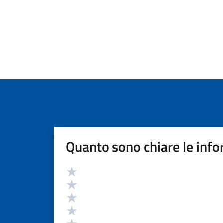
Quanto sono chiare le info
Valutazione
Valuta 5 stelle su 5
Valuta 4 stelle su 5
Valuta 3 stelle su 5
Valuta 2 stelle su 5
Valuta 1 stelle su 5