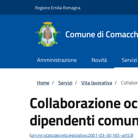
Salta al contenuto principale
Skip to footer content
Regione Emilia Romagna
Comune di Comacch
Amministrazione
Novità
Servizi
Briciole di pane
Home
/
Servizi
/
Vita lavorativa
/
Collabo
Collaborazione oc
dipendenti comun
(
urn:nir:stato:decreto.legislativo:2001-03-30;165~art53
)