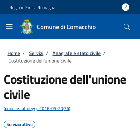
Salta al contenuto principale
Skip to footer content
Regione Emilia Romagna
Comune di Comacchio
Briciole di pane
Home
/
Servizi
/
Anagrafe e stato civile
/
Costituzione dell'unione civile
Costituzione dell'unione
civile
(
urn:nir:stato:legge:2016-05-20;76
)
Servizio attivo