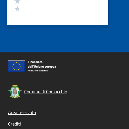
Valuta 2 stelle su 5
Valuta 1 stelle su 5
Comune di Comacchio
Footer menu
Area riservata
Crediti