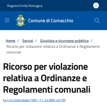
Salta al contenuto principale
Skip to footer content
Regione Emilia Romagna
Comune di Comacchio
Briciole di pane
Home
/
Servizi
/
Giustizia e sicurezza pubblica
/
Ricorso per violazione relativa a Ordinanze e Regolamenti
comunali
Ricorso per violazione
relativa a Ordinanze e
Regolamenti comunali
(
urn:nir:stato:legge:1981-11-24;689~art18
)