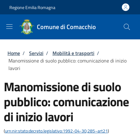
Salta al contenuto principale
Skip to footer content
Regione Emilia Romagna
Comune di Comacchio
Briciole di pane
Home
/
Servizi
/
Mobilità e trasporti
/
Manomissione di suolo pubblico: comunicazione di inizio
lavori
Manomissione di suolo
pubblico: comunicazione
di inizio lavori
(
urn:nir:stato:decreto.legislativo:1992-04-30;285~art21
)