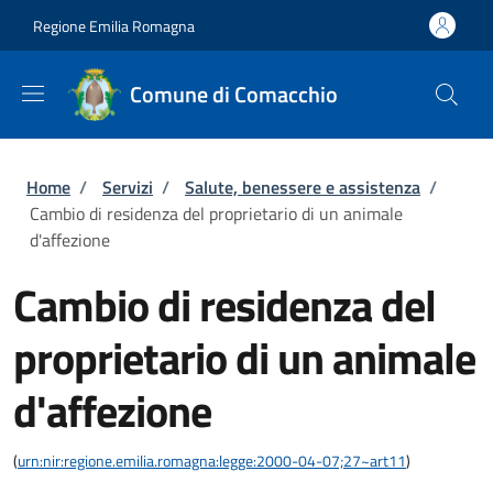
Salta al contenuto principale
Skip to footer content
Regione Emilia Romagna
Comune di Comacchio
Briciole di pane
Home
/
Servizi
/
Salute, benessere e assistenza
/
Cambio di residenza del proprietario di un animale
d'affezione
Cambio di residenza del
proprietario di un animale
d'affezione
(
urn:nir:regione.emilia.romagna:legge:2000-04-07;27~art11
)