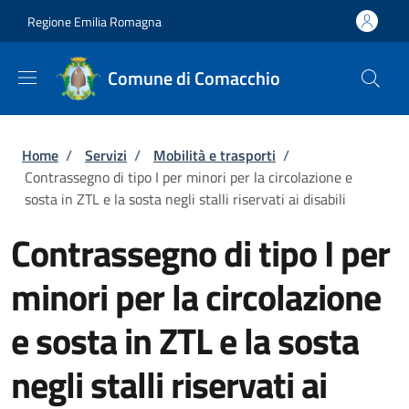
Salta al contenuto principale
Skip to footer content
Regione Emilia Romagna
Comune di Comacchio
Briciole di pane
Home
/
Servizi
/
Mobilità e trasporti
/
Contrassegno di tipo I per minori per la circolazione e
sosta in ZTL e la sosta negli stalli riservati ai disabili
Contrassegno di tipo I per
minori per la circolazione
e sosta in ZTL e la sosta
negli stalli riservati ai