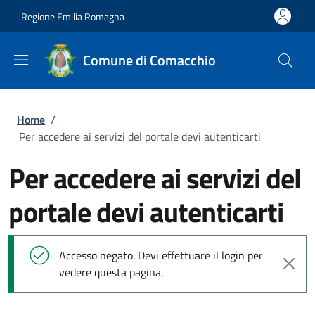
Salta al contenuto principale
Skip to footer content
Regione Emilia Romagna
Comune di Comacchio
Briciole di pane
Home
/
Per accedere ai servizi del portale devi autenticarti
Per accedere ai servizi del
portale devi autenticarti
Messaggio di stato
Accesso negato. Devi effettuare il login per
vedere questa pagina.