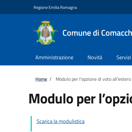
Salta al contenuto principale
Skip to footer content
Regione Emilia Romagna
Comune di Comacch
Amministrazione
Novità
Servizi
Briciole di pane
Home
/
Modulo per l’opzione di voto all’estero
Modulo per l’opzio
Scarica la modulistica