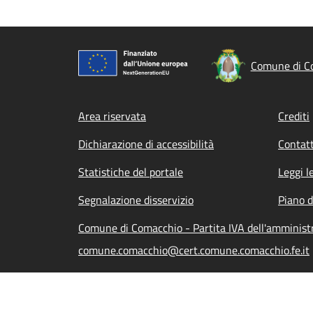
Comune di C
Footer menu
Area riservata
Crediti
Dichiarazione di accessibilità
Contatt
Statistiche del portale
Leggi l
Segnalazione disservizio
Piano d
Comune di Comacchio - Partita IVA dell'amminis
comune.comacchio@cert.comune.comacchio.fe.it