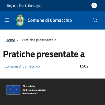
Salta al contenuto principale
Skip to footer content
Regione Emilia Romagna
Comune di Comacchio
Briciole di pane
Home
/
Pratiche presentate a
Pratiche presentate a
Comune di Comacchio
1.502