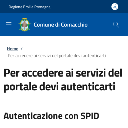
Salta al contenuto principale
Skip to footer content
Regione Emilia Romagna
Comune di Comacchio
Briciole di pane
Home
/
Per accedere ai servizi del portale devi autenticarti
Per accedere ai servizi del
portale devi autenticarti
Autenticazione con SPID