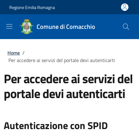
Salta al contenuto principale
Skip to footer content
Regione Emilia Romagna
Comune di Comacchio
Briciole di pane
Home
/
Per accedere ai servizi del portale devi autenticarti
Per accedere ai servizi del
portale devi autenticarti
Autenticazione con SPID