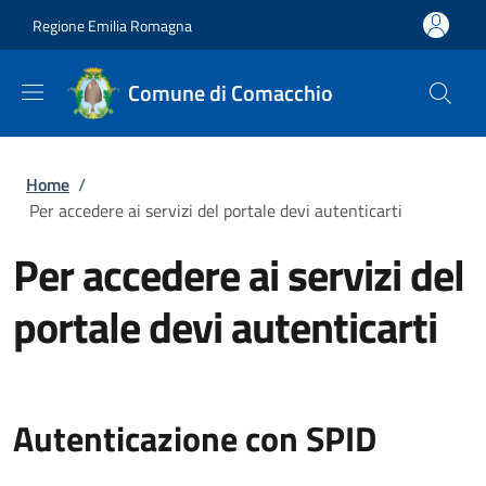
Salta al contenuto principale
Skip to footer content
Regione Emilia Romagna
Comune di Comacchio
Briciole di pane
Home
/
Per accedere ai servizi del portale devi autenticarti
Per accedere ai servizi del
portale devi autenticarti
Autenticazione con SPID