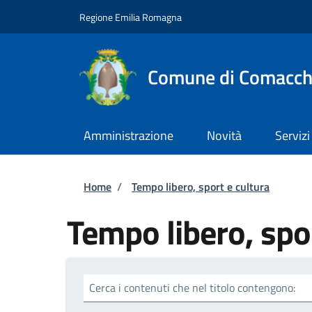
Salta al contenuto principale
Skip to footer content
Regione Emilia Romagna
Comune di Comacch
Amministrazione
Novità
Servizi
Briciole di pane
Home
/
Tempo libero, sport e cultura
Tempo libero, spor
Cerca i contenuti che nel titolo contengono: