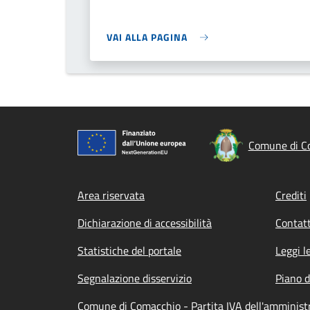
VAI ALLA PAGINA
Comune di C
Footer menu
Area riservata
Crediti
Dichiarazione di accessibilità
Contatt
Statistiche del portale
Leggi l
Segnalazione disservizio
Piano d
Comune di Comacchio - Partita IVA dell'amminis