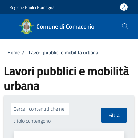
Salta al contenuto principale
Skip to footer content
Regione Emilia Romagna
Comune di Comacchio
Briciole di pane
Home
/
Lavori pubblici e mobilità urbana
Lavori pubblici e mobilità
urbana
Cerca i contenuti che nel
titolo contengono: