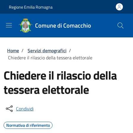
Salta al contenuto principale
Skip to footer content
Regione Emilia Romagna
Comune di Comacchio
Briciole di pane
Home
/
Servizi demografici
/
Chiedere il rilascio della tessera elettorale
Chiedere il rilascio della
tessera elettorale
Condividi
Normativa di riferimento