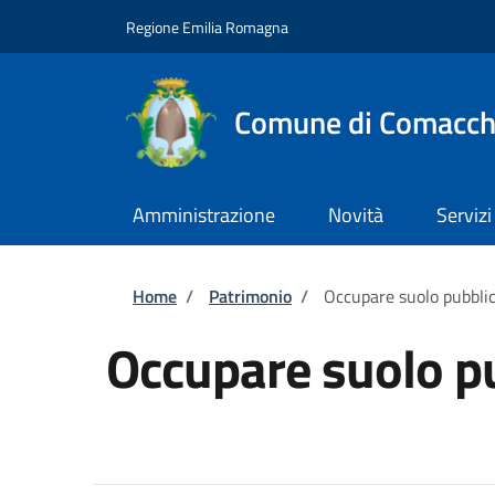
Salta al contenuto principale
Skip to footer content
Regione Emilia Romagna
Comune di Comacch
Amministrazione
Novità
Servizi
Briciole di pane
Home
/
Patrimonio
/
Occupare suolo pubbli
Occupare suolo p