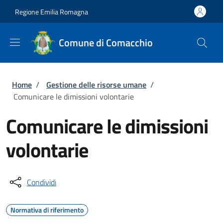
Salta al contenuto principale
Skip to footer content
Regione Emilia Romagna
Comune di Comacchio
Briciole di pane
Home
/
Gestione delle risorse umane
/
Comunicare le dimissioni volontarie
Comunicare le dimissioni
volontarie
Condividi
Normativa di riferimento