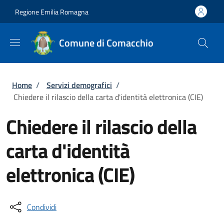
Salta al contenuto principale
Skip to footer content
Regione Emilia Romagna
Comune di Comacchio
Briciole di pane
Home
/
Servizi demografici
/
Chiedere il rilascio della carta d'identità elettronica (CIE)
Chiedere il rilascio della
carta d'identità
elettronica (CIE)
Condividi